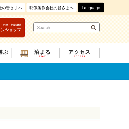
社の皆さまへ
映像製作会社の皆さまへ
Language
S
Search
e
a
r
c
遊ぶ
泊まる
アクセス
h
STAY
ACCESS