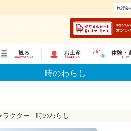
旅行会
観る
お土産
体験・
SIGHTSEEING
SHOPPING
PLAY
時のわらし
ャラクター 時のわらし