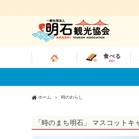
食べる
EAT
メ
イ
ン
コ
ン
ホーム
時のわらし
テ
ン
ツ
「時のまち明石」 マスコットキ
に
移
動