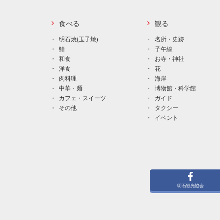
食べる
観る
明石焼(玉子焼)
名所・史跡
鮨
子午線
和食
お寺・神社
洋食
花
肉料理
海岸
中華・麺
博物館・科学館
カフェ・スイーツ
ガイド
その他
タクシー
イベント
明石観光協会