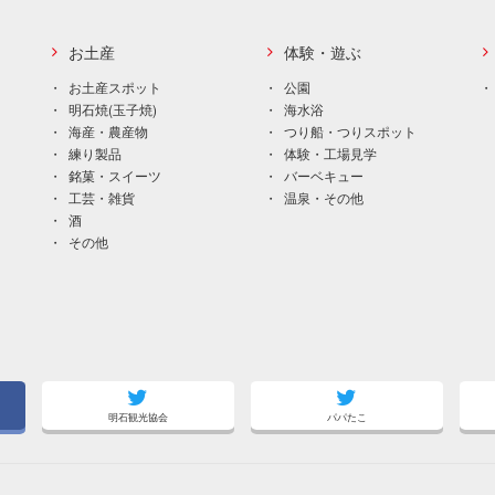
お土産
体験・遊ぶ
お土産スポット
公園
明石焼(玉子焼)
海水浴
海産・農産物
つり船・つりスポット
練り製品
体験・工場見学
銘菓・スイーツ
バーベキュー
工芸・雑貨
温泉・その他
酒
その他
明石観光協会
パパたこ