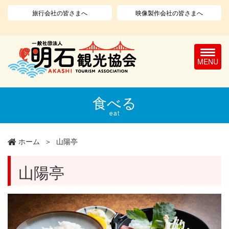
旅行会社の皆さまへ
映像製作会社の皆さまへ
T
o
g
g
l
メ
食べる
e
イ
n
ン
eat
a
コ
v
ン
ホーム
山陽亭
i
テ
g
ン
a
ツ
山陽亭
t
に
i
移
o
動
n