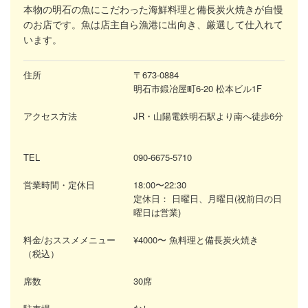
本物の明石の魚にこだわった海鮮料理と備長炭火焼きが自慢
のお店です。魚は店主自ら漁港に出向き、厳選して仕入れて
います。
住所
〒673-0884
明石市鍛冶屋町6-20 松本ビル1F
アクセス方法
JR・山陽電鉄明石駅より南へ徒歩6分
TEL
090-6675-5710
営業時間・定休日
18:00〜22:30
定休日：
日曜日、月曜日(祝前日の日
曜日は営業)
料金/おススメメニュー
¥4000〜 魚料理と備長炭火焼き
（税込）
席数
30席