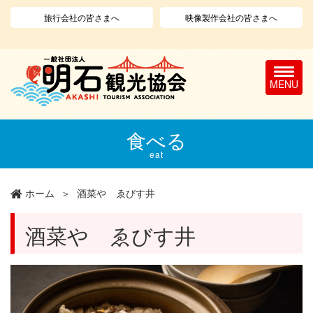
旅行会社の皆さまへ
映像製作会社の皆さまへ
T
o
g
g
l
メ
食べる
e
イ
n
ン
eat
a
コ
v
ン
ホーム
酒菜や ゑびす井
i
テ
g
ン
a
ツ
酒菜や ゑびす井
t
に
i
移
o
動
n