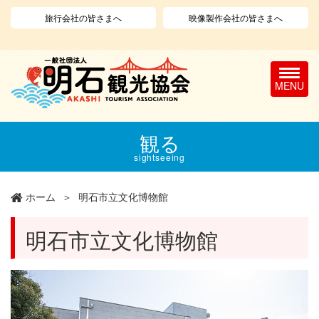
旅行会社の皆さまへ
映像製作会社の皆さまへ
T
o
g
g
l
メ
観る
e
イ
n
ン
sightseeing
a
コ
v
ン
ホーム
明石市立文化博物館
i
テ
g
ン
a
ツ
明石市立文化博物館
t
に
i
移
o
動
n