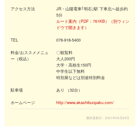
アクセス方法
JR・山陽電車｢明石｣駅 下車北へ徒歩約
5分
ルート案内（PDF：761KB）（別ウィン
ドウで開きます）
TEL
078‐918-5400
料金/おススメメニュ
〇観覧料
ー（税込）
大人200円
大学・高校生150円
中学生以下無料
特別展などは別途特別料金
駐車場
あり （32台）
ホームページ
http://www.akashibunpaku.com/
最終更新日：2021年03月24日