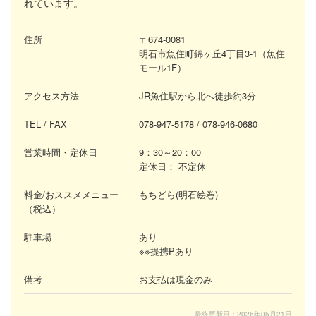
れています。
住所
〒674-0081
明石市魚住町錦ヶ丘4丁目3-1（魚住
モール1F）
アクセス方法
JR魚住駅から北へ徒歩約3分
TEL / FAX
078-947-5178
/ 078-946-0680
営業時間・定休日
9：30～20：00
定休日：
不定休
料金/おススメメニュー
もちどら(明石絵巻)
（税込）
駐車場
あり
※
※提携Pあり
備考
お支払は現金のみ
最終更新日：2026年05月21日