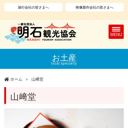
旅行会社の皆さまへ
映像製作会社の皆さまへ
T
o
g
g
l
メ
お土産
e
イ
n
ン
local specialty
a
コ
v
ン
ホーム
山﨑堂
i
テ
g
ン
a
ツ
山﨑堂
t
に
i
移
o
動
n