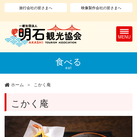
旅行会社の皆さまへ
映像製作会社の皆さまへ
T
o
g
g
l
メ
食べる
e
イ
n
ン
eat
a
コ
v
ン
ホーム
こかく庵
i
テ
g
ン
a
ツ
こかく庵
t
に
i
移
o
動
n