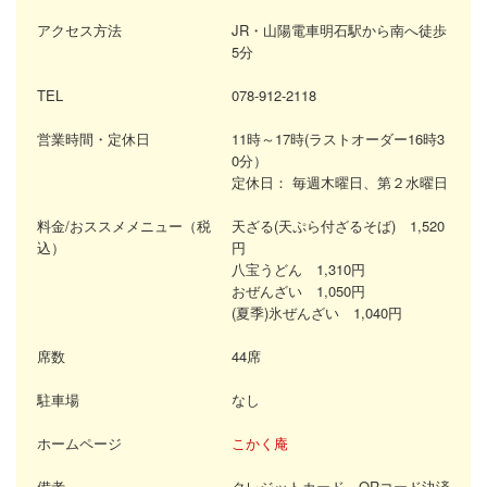
アクセス方法
JR・山陽電車明石駅から南へ徒歩
5分
TEL
078-912-2118
営業時間・定休日
11時～17時(ラストオーダー16時3
0分）
定休日：
毎週木曜日、第２水曜日
料金/おススメメニュー（税
天ざる(天ぷら付ざるそば) 1,520
込）
円
八宝うどん 1,310円
おぜんざい 1,050円
(夏季)氷ぜんざい 1,040円
席数
44席
駐車場
なし
ホームページ
こかく庵
備考
クレジットカード、QRコード決済