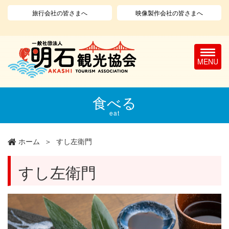
旅行会社の皆さまへ
映像製作会社の皆さまへ
T
o
g
g
l
メ
食べる
e
イ
n
ン
eat
a
コ
v
ン
ホーム
すし左衛門
i
テ
g
ン
a
ツ
すし左衛門
t
に
i
移
o
動
n