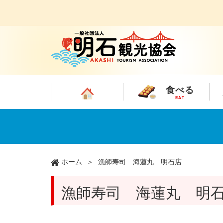
食べる
EAT
メ
イ
ン
コ
ン
ホーム
漁師寿司 海蓮丸 明石店
テ
ン
ツ
漁師寿司 海蓮丸 明
に
移
動