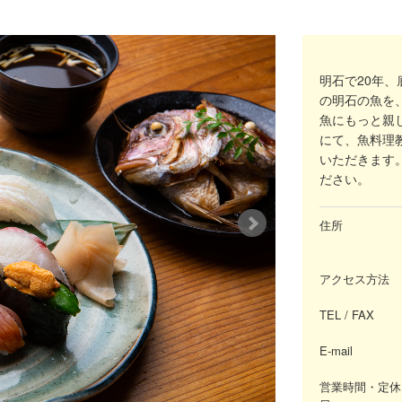
明石で20年
の明石の魚を
魚にもっと親
にて、魚料理
いただきます。詳
ださい。
住所
アクセス方法
TEL / FAX
E-mail
営業時間・定休