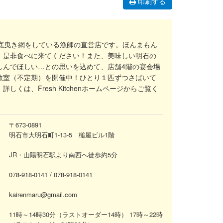
印刷する
、底曳き網をしている漁師の直営店です。ほんまもん
、是非食べに来てください！また、美味しい明石の
しんでほしい…との思いを込めて、店舗4階の宴会場
教室（不定期）を開催中！ひとり１匹ずつさばいて
しくは、Fresh Kitchenホームページからご覧く
〒673-0891
明石市大明石町1-13-5 槌屋ビル1階
JR・山陽明石駅より南西へ徒歩約5分
078-918-0141
/ 078-918-0141
kairenmaru@gmail.com
11時～14時30分（ラストオーダー14時）
17時～22時