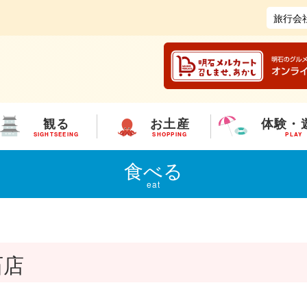
旅行会
観る
お土産
体験・
SIGHTSEEING
SHOPPING
PLAY
食べる
eat
石店