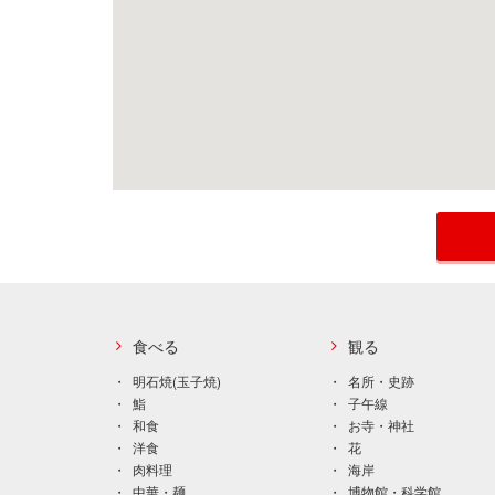
食べる
観る
明石焼(玉子焼)
名所・史跡
鮨
子午線
和食
お寺・神社
洋食
花
肉料理
海岸
中華・麺
博物館・科学館