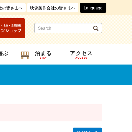
社の皆さまへ
映像製作会社の皆さまへ
Language
S
Search
e
a
r
c
遊ぶ
泊まる
アクセス
h
STAY
ACCESS