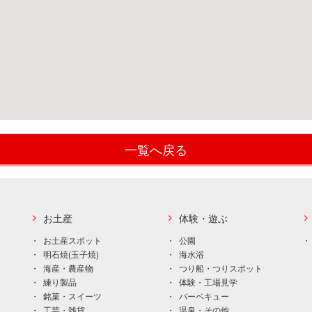
一覧へ戻る
お土産
体験・遊ぶ
お土産スポット
公園
明石焼(玉子焼)
海水浴
海産・農産物
つり船・つりスポット
練り製品
体験・工場見学
銘菓・スイーツ
バーベキュー
工芸・雑貨
温泉・その他