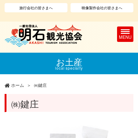
旅行会社の皆さまへ
映像製作会社の皆さまへ
T
o
g
g
l
メ
お土産
e
イ
n
ン
local specialty
a
コ
v
ン
ホーム
㈱鍵庄
i
テ
g
ン
a
ツ
㈱鍵庄
t
に
i
移
o
動
n