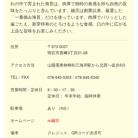
れの中で育まれた海苔は、肉厚で独特の食感を持ち自然の旨
味をたっぷりと含んでいます。鍵庄は創業以来、厳選した
「一番摘み海苔」だけを使っています。肉厚でパリッとした
歯ごたえ、新芽特有のとろけるような食感、口の中に広がる
上品な旨味をお楽しみください。
住所
〒673-0037
明石市貴﨑3丁目21-28
アクセス方法
山陽電車林崎松江海岸駅から北西へ徒歩5分
TEL / FAX
078-945-5353
/ 078-945-5345
営業時間・定休日
9：00～17：30
定休日：
年末年始、臨時休業
駐車場
あり （6台）
ホームページ
㈱鍵庄
備考
クレジット、QRコード決済可