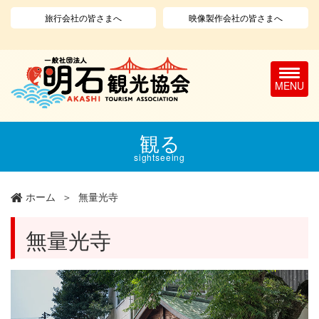
旅行会社の皆さまへ
映像製作会社の皆さまへ
T
o
g
g
l
メ
観る
e
イ
n
ン
sightseeing
a
コ
v
ン
ホーム
無量光寺
i
テ
g
ン
a
ツ
無量光寺
t
に
i
移
o
動
n