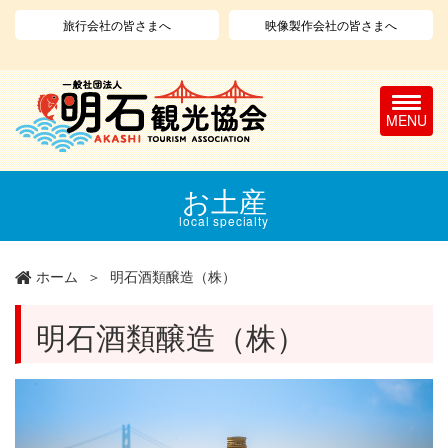
旅行会社の皆さまへ
映像製作会社の皆さまへ
T
o
g
g
l
メ
お土産
e
イ
n
ン
local specialty
a
コ
v
ン
ホーム
明石酒類醸造（株）
i
テ
g
ン
a
ツ
明石酒類醸造（株）
t
に
i
移
o
動
n