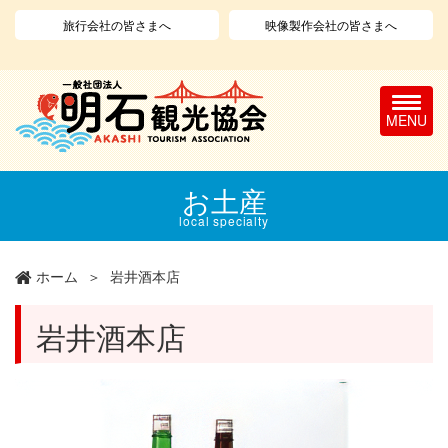
旅行会社の皆さまへ
映像製作会社の皆さまへ
T
o
g
g
l
メ
お土産
e
イ
n
ン
local specialty
a
コ
v
ン
ホーム
岩井酒本店
i
テ
g
ン
a
ツ
岩井酒本店
t
に
i
移
o
動
n