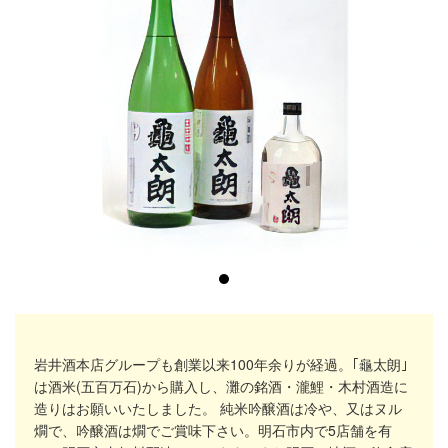
岩井酒本店グループも創業以来100年余りが経過。｢龜太朗｣
は酒米(五百万石)から購入し、灘の銘酒・瀧鯉・木村酒造に
造りはお願いいたしました。 純米吟醸酒は冷や、又はヌル
燗で、吟醸酒は燗でご賞味下さい。明石市内で5店舗を有