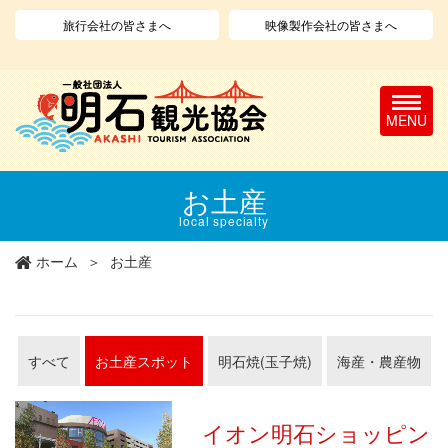
旅行会社の皆さまへ
映像製作会社の皆さまへ
T
o
g
g
l
メ
お土産
e
イ
n
ン
local specialty
a
コ
v
ン
ホーム
お土産
i
テ
g
ン
a
ツ
t
に
i
移
すべて
お土産スポット
明石焼(玉子焼)
海産・農産物
o
動
n
イオン明石ショッピン