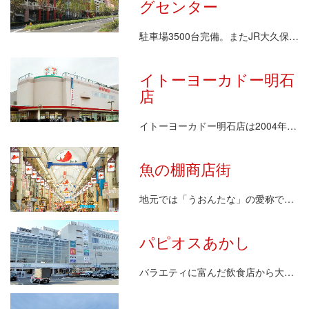
グセンター
駐車場3500台完備。またJR大久保駅より2階上空…
イトーヨーカドー明石
店
イトーヨーカドー明石店は2004年にオープンした、…
魚の棚商店街
地元では「うおんたな」の愛称で親しまれ、約400年…
パピオスあかし
バラエティに富んだ飲食店から大型書店をはじめとする…