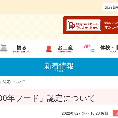
旅行会
観る
お土産
体験・
SIGHTSEEING
SHOPPING
PLAY
新着情報
news
ド」認定について
00年フード」認定について
2022/07/27(水) - 16:23
掲載