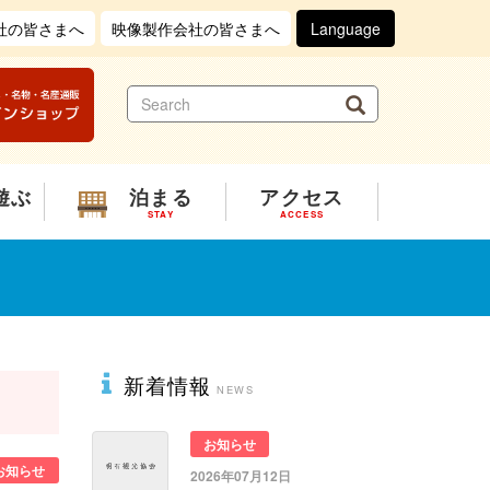
社の皆さまへ
映像製作会社の皆さまへ
Language
S
Search
e
a
r
c
遊ぶ
泊まる
アクセス
h
STAY
ACCESS
新着情報
お知らせ
お知らせ
2026年07月12日