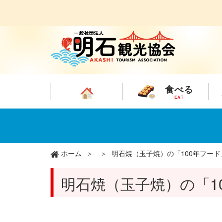
食べる
EAT
メ
イ
ン
コ
ン
ホーム
明石焼（玉子焼）の「100年フー
テ
ン
明石焼（玉子焼）の「1
ツ
に
移
動