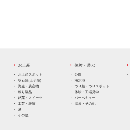
お土産
体験・遊ぶ
お土産スポット
公園
明石焼(玉子焼)
海水浴
海産・農産物
つり船・つりスポット
練り製品
体験・工場見学
銘菓・スイーツ
バーベキュー
工芸・雑貨
温泉・その他
酒
その他