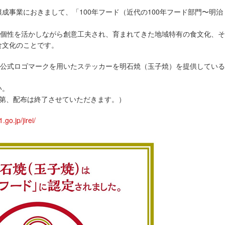
成事業におきまして、「100年フード（近代の100年フード部門〜明治
で個性を活かしながら創意工夫され、育まれてきた地域特有の食文化、
食文化のことです。
の公式ロゴマークを用いたステッカーを明石焼（玉子焼）を提供してい
い。
次第、配布は終了させていただきます。）
.go.jp/jirei/