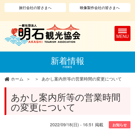
旅行会社の皆さまへ
映像製作会社の皆さまへ
T
o
g
g
l
メ
新着情報
e
イ
n
ン
news
a
コ
v
ン
ホーム
あかし案内所等の営業時間の変更について
i
テ
g
ン
あかし案内所等の営業時間
a
ツ
t
に
の変更について
i
移
o
動
n
2022/09/18(日) - 16:51
掲載
お知らせ