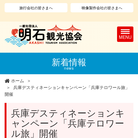
旅行会社の皆さまへ
映像製作会社の皆さまへ
T
o
g
g
l
メ
新着情報
e
イ
n
ン
news
a
コ
v
ン
ホーム
i
テ
兵庫デスティネーションキャンペーン「兵庫テロワール旅」
g
ン
開催
a
ツ
t
に
兵庫デスティネーションキ
i
移
o
動
ャンペーン「兵庫テロワー
n
ル旅」開催