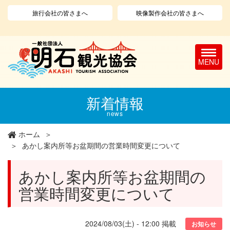
旅行会社の皆さまへ
映像製作会社の皆さまへ
T
o
g
g
l
メ
新着情報
e
イ
n
ン
news
a
コ
v
ン
ホーム
i
テ
あかし案内所等お盆期間の営業時間変更について
g
ン
a
ツ
あかし案内所等お盆期間の
t
に
i
移
営業時間変更について
o
動
n
2024/08/03(土) - 12:00
掲載
お知らせ