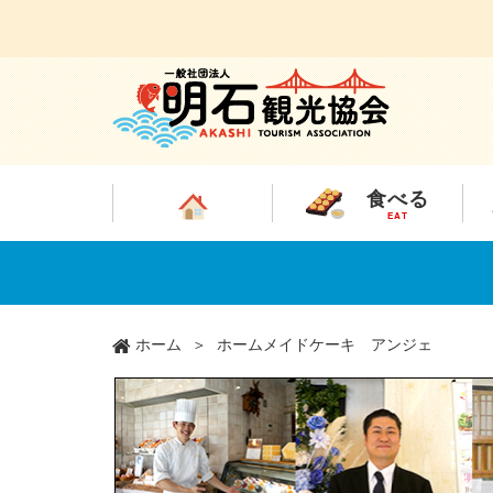
食べる
EAT
メ
イ
ン
コ
ン
ホーム
ホームメイドケーキ アンジェ
テ
ン
ツ
に
移
動