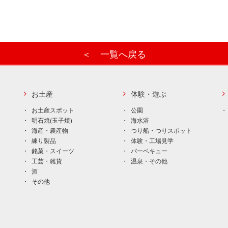
＜ 一覧へ戻る
お土産
体験・遊ぶ
お土産スポット
公園
明石焼(玉子焼)
海水浴
海産・農産物
つり船・つりスポット
練り製品
体験・工場見学
銘菓・スイーツ
バーベキュー
工芸・雑貨
温泉・その他
酒
その他