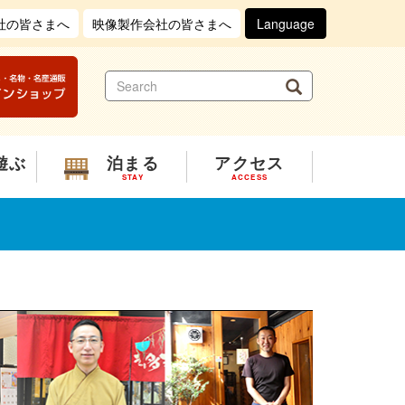
社の皆さまへ
映像製作会社の皆さまへ
Language
S
Search
e
a
r
c
遊ぶ
泊まる
アクセス
h
STAY
ACCESS