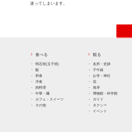
迷ってしまいます。
食べる
観る
明石焼(玉子焼)
名所・史跡
鮨
子午線
和食
お寺・神社
洋食
花
肉料理
海岸
中華・麺
博物館・科学館
カフェ・スイーツ
ガイド
その他
タクシー
イベント