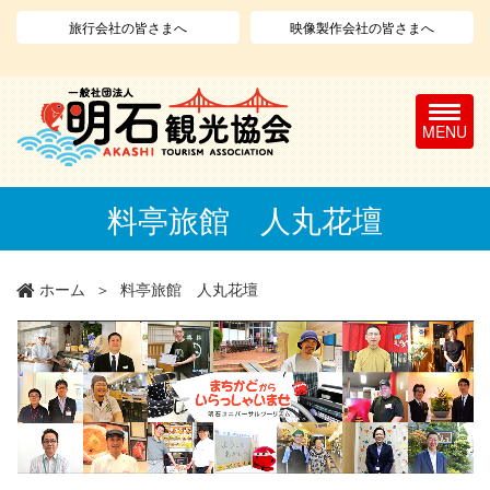
旅行会社の皆さまへ
映像製作会社の皆さまへ
T
o
g
g
l
メ
料亭旅館 人丸花壇
e
イ
n
ン
a
コ
v
ン
ホーム
料亭旅館 人丸花壇
i
テ
g
ン
a
ツ
t
に
i
移
o
動
n