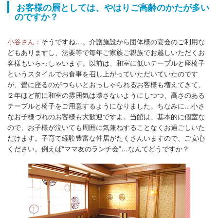
お客様の層としては、やはりご高齢のかたが多い
のですか？
小谷さん：
そうですね…。介護施設から団体様の宴会のご利用な
どもありますし、法要等で毎年ご家族ご親族でお越しいただくお
客様もいらっしゃいます。以前は、和室に低いテーブルと座椅子
というスタイルでお食事を召し上がっていただいていたのです
が、畳に座るのがつらいとおっしゃられるお客様も増えてきて、
２年ほど前に和室の雰囲気は壊さないようにしつつ、高さのある
テーブルと椅子をご用意するようになりました。ちなみに…小さ
なお子様づれのお客様も大歓迎ですよ。当館は、基本的に個室な
ので、お子様が泣いても周囲に気兼ねすることなくお過ごしいた
だけます。子育て経験豊富な仲居がたくさんいますので、ご安心
ください。例えば“ママ友のランチ会”…なんてどうですか？