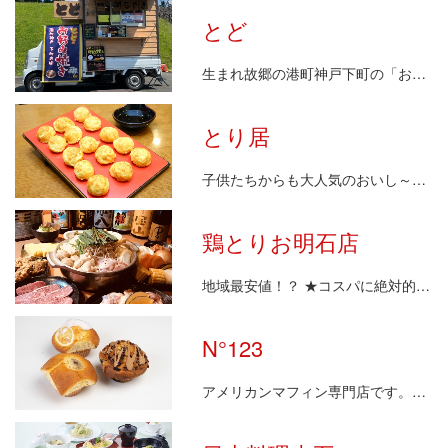
とど
生まれ故郷の港町神戸下町の「お好み焼き屋さん」と神…
とり居
子供たちからも大人気のおいし～い明石焼のお店。 創…
鶏とりお明石店
地域最安値！？ ★コスパに絶対的自信あり★ とりお…
N°123
アメリカンマフィン専門店です。魚の棚の路地に佇むす…