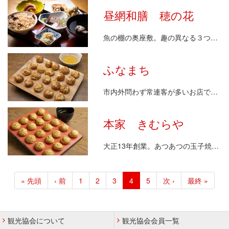
昼網和膳 穂の花
魚の棚の奥座敷。趣の異なる３つの個室をご用意してお…
ふなまち
市内外問わず常連客が多いお店で、平日も休日もお客様…
本家 きむらや
大正13年創業。あつあつの玉子焼は一人前20個。お…
ペ
ー
先
« 先頭
前
‹ 前
ペ
1
ペ
2
ペ
3
カ
4
ペ
5
次
次 ›
最
最終 »
ジ
頭
ペ
ー
ー
ー
レ
ー
ペ
終
送
ペ
ー
ジ
ジ
ジ
ン
ジ
ー
ペ
り
ー
ジ
ト
ジ
ー
観光協会について
観光協会会員一覧
ジ
ペ
ジ