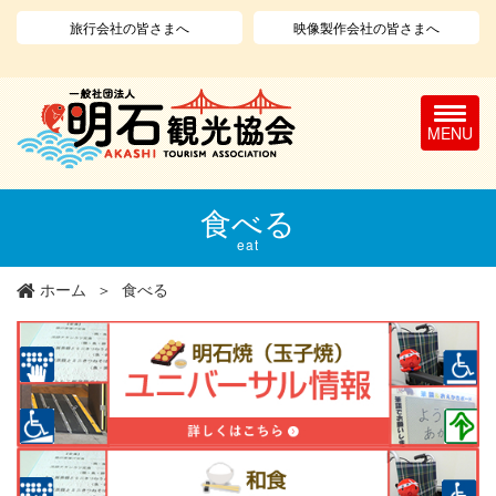
旅行会社の皆さまへ
映像製作会社の皆さまへ
T
o
g
g
l
メ
食べる
e
イ
n
ン
eat
a
コ
v
ン
ホーム
食べる
i
テ
g
ン
a
ツ
t
に
i
移
o
動
n