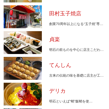
田村玉子焼店
創業70周年以上になる“玉子焼”専門の老舗です。焼…
貞楽
明石の前ものを中心に店主こだわりのネタを取り揃えて…
てんしん
古来の伝統の味を基礎に店主が工夫を重ね、現在の玉子…
デリカ
明石といえば“蛸”飯蛸を使…