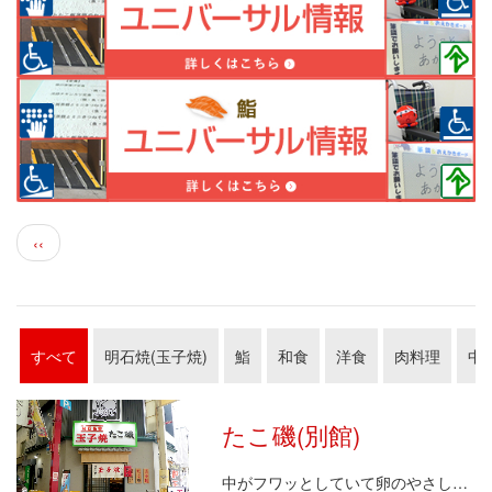
ペ
前
‹‹
ー
ペ
ジ
ー
送
ジ
り
すべて
明石焼(玉子焼)
鮨
和食
洋食
肉料理
中
たこ磯(別館)
中がフワッとしていて卵のやさしい味が魅力の玉子焼は…