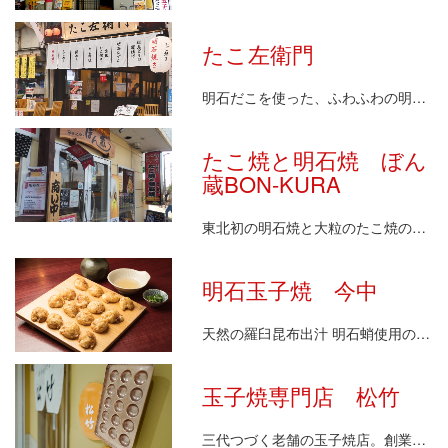
たこ左衛門
明石だこを使った、ふわふわの明石玉子焼ともちもちの…
たこ焼と明石焼 ぼん
蔵BON-KURA
東北初の明石焼と大粒のたこ焼のお店。 明石焼は本場…
明石玉子焼 今中
天然の羅臼昆布出汁 明石蛸使用の玉子焼
玉子焼専門店 松竹
三代つづく老舗の玉子焼店。創業以来の外はカリッ、中…