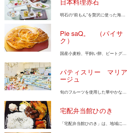
日本料理赤石
明石の“前もん”を贅沢に使った海鮮と、四季折々の食…
Pie saQ。 （パイサ
ク）
国産小麦粉、平飼い卵、ビートグラニュー糖、りんご等…
パティスリー マリア
ージュ
旬のフルーツを使用した華やかなケーキがショーケース…
宅配弁当館ひのき
「宅配弁当館ひのき」は、地域に根付いた安心・安全な…