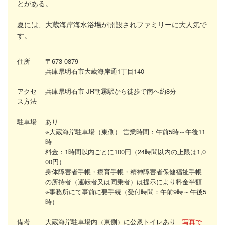
とがある。
夏には、大蔵海岸海水浴場が開設されファミリーに大人気で
す。
住所
〒673-0879
兵庫県明石市大蔵海岸通1丁目140
アクセ
兵庫県明石市 JR朝霧駅から徒歩で南へ約8分
ス方法
駐車場
あり
※
大蔵海岸駐車場（東側）
営業時間：午前5時～午後11
時
料金：1時間以内ごとに100円（24時間以内の上限は1,0
00円）
身体障害者手帳・療育手帳・精神障害者保健福祉手帳
の所持者（運転者又は同乗者）は提示により料金半額
※事務所にて事前に要手続（受付時間：午前9時～午後5
時）
備考
大蔵海岸駐車場内（東側）に公衆トイレあり
写真で