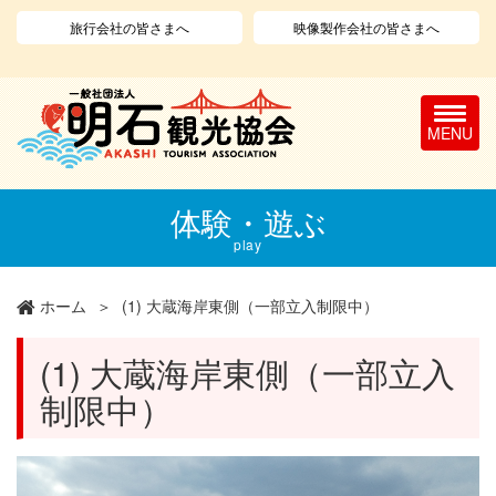
旅行会社の皆さまへ
映像製作会社の皆さまへ
T
o
g
g
l
メ
体験・遊ぶ
e
イ
n
ン
play
a
コ
v
ン
ホーム
(1) 大蔵海岸東側（一部立入制限中）
i
テ
g
ン
a
ツ
(1) 大蔵海岸東側（一部立入
t
に
制限中）
i
移
o
動
n