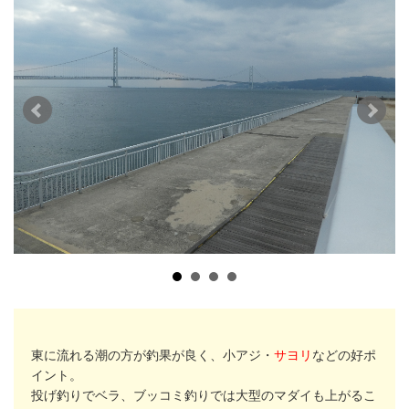
東に流れる潮の方が釣果が良く、
小アジ
・
サヨリ
などの好ポ
イント。
投げ釣りで
ベラ
、ブッコミ釣りでは
大型のマダイ
も上がるこ