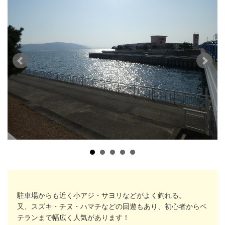
駐車場からも近く
小アジ
・
サヨリ
などがよく釣れる。
又、
スズキ
・
チヌ
・
ハマチ
などの回遊もあり、
初心者からベ
テランまで幅広く人気があります！