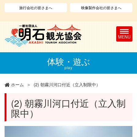
旅行会社の皆さまへ
映像製作会社の皆さまへ
T
o
g
g
l
メ
体験・遊ぶ
e
イ
n
ン
play
a
コ
v
ン
ホーム
(2) 朝霧川河口付近（立入制限中）
i
テ
g
ン
a
ツ
(2) 朝霧川河口付近（立入制
t
に
限中）
i
移
o
動
n