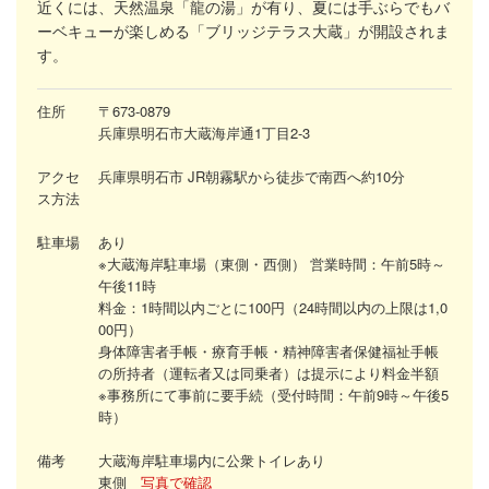
近くには、天然温泉「龍の湯」が有り、夏には手ぶらでもバ
ーベキューが楽しめる「ブリッジテラス大蔵」が開設されま
す。
住所
〒673-0879
兵庫県明石市大蔵海岸通1丁目2-3
アクセ
兵庫県明石市 JR朝霧駅から徒歩で南西へ約10分
ス方法
駐車場
あり
※
大蔵海岸駐車場（東側・西側）
営業時間：午前5時～
午後11時
料金：1時間以内ごとに100円（24時間以内の上限は1,0
00円）
身体障害者手帳・療育手帳・精神障害者保健福祉手帳
の所持者（運転者又は同乗者）は提示により料金半額
※事務所にて事前に要手続（受付時間：午前9時～午後5
時）
備考
大蔵海岸駐車場内に公衆トイレあり
東側
写真で確認