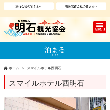
旅行会社の皆さまへ
映像製作会社の皆さまへ
T
o
g
g
l
メ
泊まる
e
イ
n
ン
stay
a
コ
v
ン
ホーム
スマイルホテル西明石
i
テ
g
ン
a
ツ
スマイルホテル西明石
t
に
i
移
o
動
n