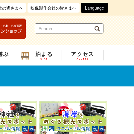
社の皆さまへ
映像製作会社の皆さまへ
Language
S
Search
e
a
r
c
遊ぶ
泊まる
アクセス
h
STAY
ACCESS