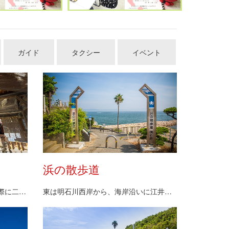
ガイド
タクシー
イベント
浜の散歩道
4世紀頃、神功皇后が三韓出兵の際に二見浦に船を寄せ…
東は明石川西岸から、海岸沿いに江井島まで約8kmの…