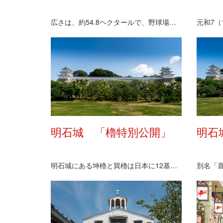
広さは、約54.8ヘクタールで、野球場、テニスコー…
明石城 「櫓特別公開」
明石
明石城にある坤櫓と巽櫓は日本に12基しか現存してい…