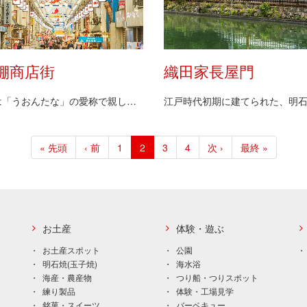
棚商店街
織田家長屋門
地元では「うおんたな」の愛称で親しまれ、約400年…
先
« 先頭
前
‹ 前
ペ
1
カ
2
ペ
3
ペ
4
次
次 ›
最
最終 »
頭
ペ
ー
レ
ー
ー
ペ
終
ペ
ー
ジ
ン
ジ
ジ
ー
ペ
ー
ジ
ト
ジ
ー
ジ
ペ
ジ
ー
お土産
体験・遊ぶ
ジ
お土産スポット
公園
明石焼(玉子焼)
海水浴
海産・農産物
つり船・つりスポット
練り製品
体験・工場見学
銘菓・スイーツ
バーベキュー