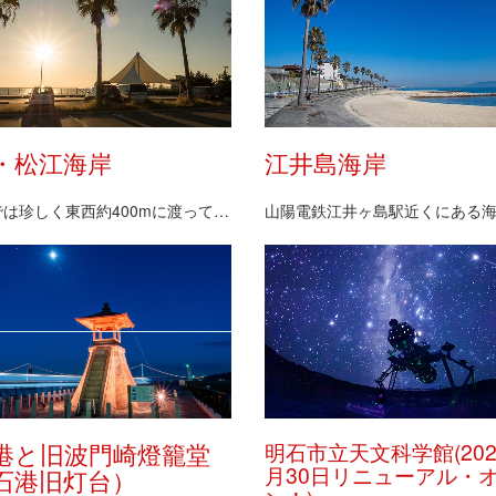
・松江海岸
江井島海岸
京阪神では珍しく東西約400mに渡って砂浜が広がる…
港と旧波門崎燈籠堂
明石市立天文科学館(202
月30日リニューアル・
石港旧灯台）