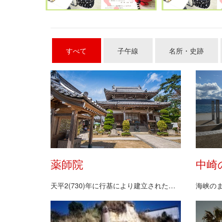
すべて
子午線
名所・史跡
薬師院
中崎
天平2(730)年に行基により建立された清冷山閼伽…