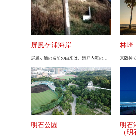
屏風ケ浦海岸
林崎
屏風ヶ浦の名前の由来は、瀬戸内海の波に洗われて古代…
明石公園
明石
（明