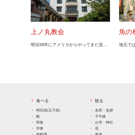
上ノ丸教会
魚の
明治39年にアメリカからやってきた宣教師クーパーが…
ペ
ー
ジ
送
り
食べる
観る
明石焼(玉子焼)
名所・史跡
鮨
子午線
和食
お寺・神社
洋食
花
肉料理
海岸