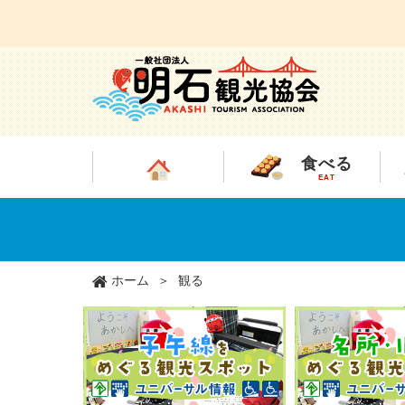
食べる
EAT
メ
イ
ン
コ
ン
ホーム
観る
テ
ン
ツ
に
移
動