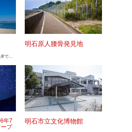
明石原人腰骨発見地
山陽電鉄江井ヶ島駅近くにある海岸です。ヤシの木が立…
6年7
明石市立文化博物館
オープ