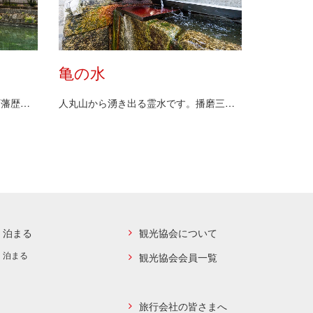
亀の水
江戸時代初期に建てられた、明石藩歴代家老・重臣屋敷…
人丸山から湧き出る霊水です。播磨三名水の一つで、か…
泊まる
観光協会について
泊まる
観光協会会員一覧
旅行会社の皆さまへ