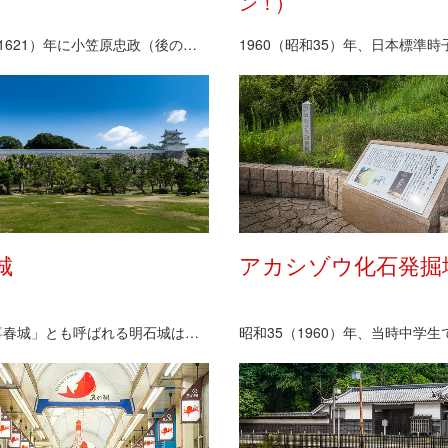
ン！)
元和7（1621）年に小笠原忠政（後の忠真）が明石…
城
アカシゾウ化石発掘
別名「喜春城」とも呼ばれる明石城は、1619（元和…