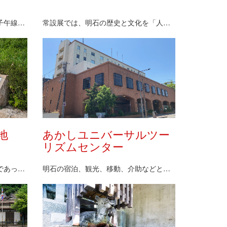
1960（昭和35）年、日本標準時子午線上に建設さ…
常設展では、明石の歴史と文化を「人々の歴史と自然環…
地
あかしユニバーサルツー
リズムセンター
昭和35（1960）年、当時中学生であった紀川晴彦…
明石の宿泊、観光、移動、介助などと連結し、障がいの…