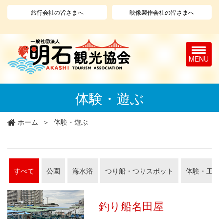
旅行会社の皆さまへ
映像製作会社の皆さまへ
T
o
g
g
l
メ
体験・遊ぶ
e
イ
n
ン
a
コ
ホーム
体験・遊ぶ
v
ン
i
テ
g
ン
a
ツ
t
に
すべて
公園
海水浴
つり船・つりスポット
体験・工
i
移
o
動
n
釣り船名田屋