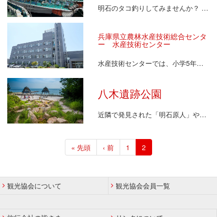
明石のタコ釣りしてみませんか？ 夏ごろのタコ釣りは…
兵庫県立農林水産技術総合センタ
ー 水産技術センター
水産技術センターでは、小学5年生以上の校外学習から…
八木遺跡公園
近隣で発見された「明石原人」や「アカシゾウ」をモチ…
ペ
ー
先
« 先頭
前
‹ 前
ペ
1
カ
2
ジ
頭
ペ
ー
レ
送
ペ
ー
ジ
ン
り
ー
ジ
ト
観光協会について
観光協会会員一覧
ジ
ペ
ー
ジ