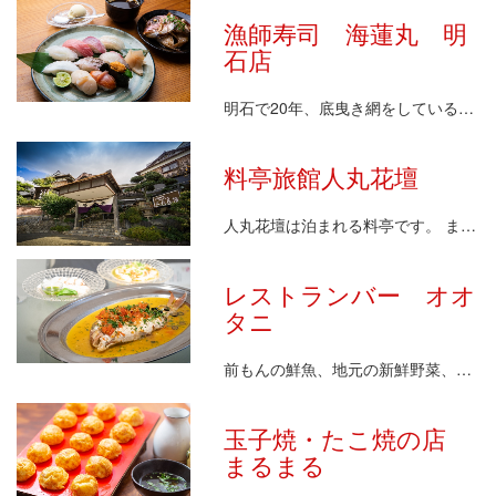
漁師寿司 海蓮丸 明
石店
明石で20年、底曳き網をしている漁師の直営店です。…
料亭旅館人丸花壇
人丸花壇は泊まれる料亭です。 まずは天然温泉の露天…
レストランバー オオ
タニ
前もんの鮮魚、地元の新鮮野菜、和牛など食材にこだわ…
玉子焼・たこ焼の店
まるまる