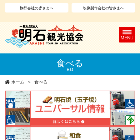
旅行会社の皆さまへ
映像製作会社の皆さまへ
T
o
g
g
l
メ
食べる
e
イ
n
ン
eat
a
コ
v
ン
ホーム
食べる
i
テ
g
ン
a
ツ
t
に
i
移
o
動
n