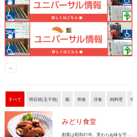
ペ
前
‹‹
ー
ペ
ジ
ー
送
ジ
り
すべて
明石焼(玉子焼)
鮨
和食
洋食
肉料理
中
みどり食堂
創業は昭和21年。変わらぬ味を守り、素材にこだわり…