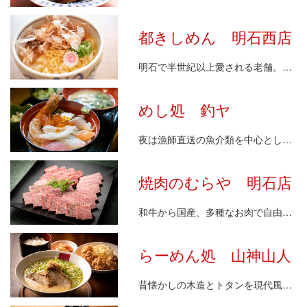
都きしめん 明石西店
明石で半世紀以上愛される老舗。箸で持っても切れにく…
めし処 釣ヤ
夜は漁師直送の魚介類を中心としたコースメニューがオ…
焼肉のむらや 明石店
和牛から国産、多種なお肉で自由な焼肉をお客様の気分…
らーめん処 山神山人
昔懐かしの木造とトタンを現代風にイメージした落ち着…