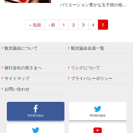
バリエーション豊かな玉子焼の他、たこ焼きとの食べ比…
ペ
ー
先
« 先頭
前
‹ 前
ペ
1
ペ
2
ペ
3
ペ
4
カ
5
ジ
頭
ペ
ー
ー
ー
ー
レ
送
ペ
ー
ジ
ジ
ジ
ジ
ン
り
ー
ジ
ト
観光協会について
観光協会会員一覧
ジ
ペ
ー
ジ
旅行会社の皆さまへ
リンクについて
サイトマップ
プライバシーポリシー
お問い合わせ
明石観光協会
明石観光協会