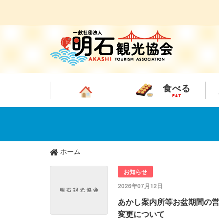
食べる
EAT
メ
イ
ン
コ
ン
ホーム
テ
ン
お知らせ
ツ
2026年07月12日
に
移
あかし案内所等お盆期間の
動
変更について