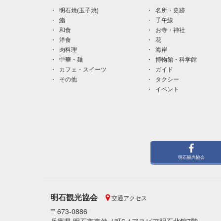
明石焼(玉子焼)
名所・史跡
鮨
子午線
和食
お寺・神社
洋食
花
肉料理
海岸
中華・麺
博物館・科学館
カフェ・スイーツ
ガイド
その他
タクシー
イベント
明石観光協会
明石観光協会
交通アクセス
〒673-0886
兵庫県 明石市東仲ノ町6-1アスピア明石北館7階