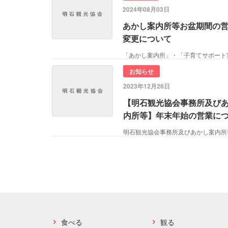
2024年08月03日
あかし案内所等お盆期間の
変更について
「あかし案内所」・「子育てサポート
お知らせ
2023年12月26日
【明石観光協会事務所及び
内所等】年末年始の営業に
ペ
ー
ジ
送
り
食べる
観る