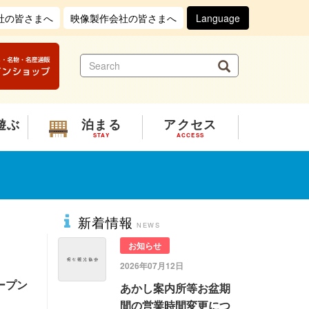
社の皆さまへ
映像製作会社の皆さまへ
Language
S
Search
e
a
r
c
遊ぶ
泊まる
アクセス
h
STAY
ACCESS
新着情報
お知らせ
2026年07月12日
ープン
あかし案内所等お盆期
間の営業時間変更につ