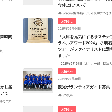
付休止について
明石浦漁業協同組合セリ市見学につき
お知らせ
2025年06月04日
営業時間
「兵庫を元気にするサステナ
ラベルアワード2024」で 明
ツアーがファイナリストに選
室」…
ました
2025年5月29日（木）、一般社団法
お知らせ
2024年08月30日
あかし案
観光ボランティアガイド募集
ついて
明石の史跡・…
明石観光協会事務所及びあかし案内所等の年末年始の営業につ
お知らせ