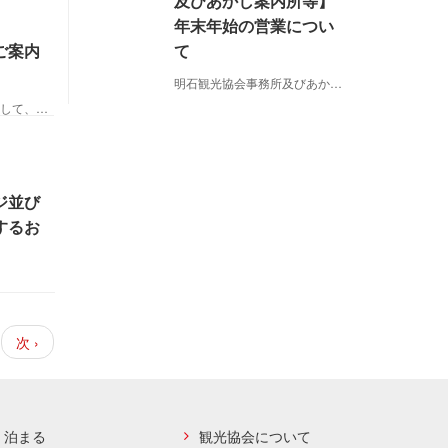
及びあかし案内所等】
年末年始の営業につい
て
ご案内
明石観光協会事務所及びあかし案内所等の年末年始の営業につ
ぶらり子午線観光ガイド連絡会につきまして、熱中症対策のため…
ジ並び
するお
次
次 ›
ペ
ー
ジ
泊まる
観光協会について