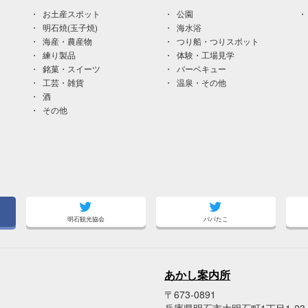
お土産スポット
公園
明石焼(玉子焼)
海水浴
海産・農産物
つり船・つりスポット
練り製品
体験・工場見学
銘菓・スイーツ
バーベキュー
工芸・雑貨
温泉・その他
酒
その他
明石観光協会
パパたこ
あかし案内所
〒673-0891
兵庫県明石市大明石町1丁目1-2