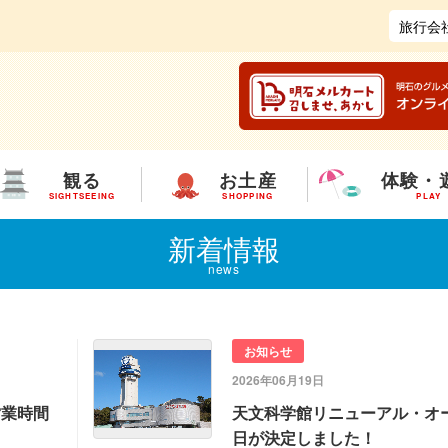
旅行会
観る
お土産
体験・
SIGHTSEEING
SHOPPING
PLAY
新着情報
news
お知らせ
2026年06月19日
営業時間
天文科学館リニューアル・オ
日が決定しました！