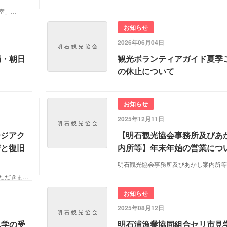
室」…
お知らせ
2026年06月04日
陽・朝日
観光ボランティアガイド夏季
の休止について
お知らせ
2025年12月11日
ージアク
【明石観光協会事務所及びあ
びと復旧
内所等】年末年始の営業につ
平素は当協会ウェブサイトをご利用いただきまして、…
お知らせ
2025年08月12日
見学の受
明石浦漁業協同組合セリ市見